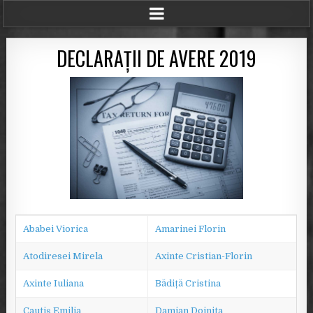
DECLARAȚII DE AVERE 2019
Ababei Viorica
Amarinei Florin
Atodiresei Mirela
Axinte Cristian-Florin
Axinte Iuliana
Bădiță Cristina
Cautiș Emilia
Damian Doinița