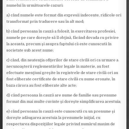
numelui în următoarele cazuri:
a) când numele este format din expresii indecente, ridicole ori
transformat prin traducere sau în alt mod;
b) când persoana în cauză a folosit, în exercitarea profesiei,
numele pe care doreşte să îl obţină, făcând dovada cu privire
la aceasta, precum şi asupra faptului că este cunoscută în
societate sub acest nume;
c) când, din neatenţia ofiţerilor de stare civilă ori ca urmare a
necunoaşterii reglementărilor legale în materie, au fost
efectuate menţiuni greşite în registrele de stare civilă ori au
fost eliberate certificate de stare civilă cu nume eronate, în
baza cărora au fost eliberate alte acte;
d) când persoana în cauză are nume de familie sau prenume
format din mai multe cuvinte şi doreşte simplificarea acestuia;
e) când persoana în cauză este cunoscută cu un prenume şi
doreşte adăugarea acestuia la prenumele iniţial, cu
respectarea dispoziţiilor legale privind numărul maxim de