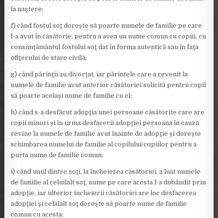
la naştere;
f) când fostul soţ doreşte să poarte numele de familie pe care
l-a avut în căsătorie, pentru a avea un nume comun cu copiii, cu
consimţământul fostului soţ dat în forma autentică sau în faţa
ofiţerului de stare civilă;
g) când părinţii au divorţat, iar părintele care a revenit la
numele de familie avut anterior căsătoriei solicită pentru copil
să poarte acelaşi nume de familie cu el;
h) când s-a desfăcut adopţia unei persoane căsătorite care are
copii minori şi în urma desfacerii adopţiei persoana în cauză
revine la numele de familie avut înainte de adopţie şi doreşte
schimbarea numelui de familie al copilului/copiilor pentru a
purta nume de familie comun;
i) când unul dintre soţi, la încheierea căsătoriei, a luat numele
de familie al celuilalt soţ, nume pe care acesta l-a dobândit prin
adopţie, iar ulterior încheierii căsătoriei are loc desfacerea
adopţiei şi celălalt soţ doreşte să poarte nume de familie
comun cu acesta;