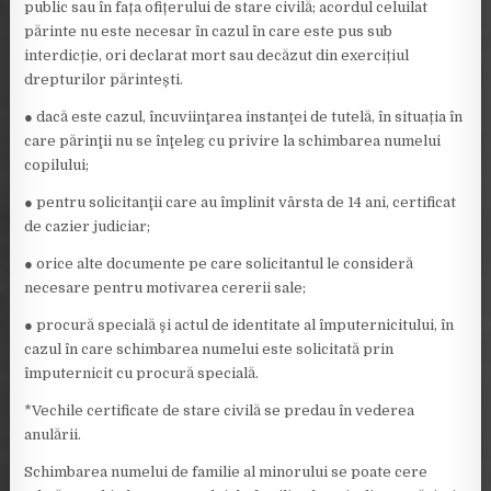
public sau în fața ofițerului de stare civilă; acordul celuilat
părinte nu este necesar în cazul în care este pus sub
interdicție, ori declarat mort sau decăzut din exercițiul
drepturilor părintești.
● dacă este cazul, încuviinţarea instanţei de tutelă, în situația în
care părinţii nu se înţeleg cu privire la schimbarea numelui
copilului;
● pentru solicitanţii care au împlinit vârsta de 14 ani, certificat
de cazier judiciar;
● orice alte documente pe care solicitantul le consideră
necesare pentru motivarea cererii sale;
● procură specială şi actul de identitate al împuternicitului, în
cazul în care schimbarea numelui este solicitată prin
împuternicit cu procură specială.
*Vechile certificate de stare civilă se predau în vederea
anulării.
Schimbarea numelui de familie al minorului se poate cere