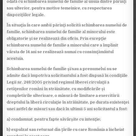
odată cu schimbarea numelui de familie al unuia dintre părinţi
sau ulterior, pentru motive temeinice, cu respectarea
dispoziţiilor legale.
În situaţia în care ambii părinţi solicită schimbarea numelui de
familie, schimbarea numelui de familie al minorului este
obligatorie şi se realizează din oficiu. Prin excepţie
schimbarea numelui de familie a minorului care a împlinit
vârsta de 14 ani se realizează numai cu consimţământul
acestuia.
Schimbarea numelui de familie şi/sau a prenumelui nu se
admite dacă împotriva solicitantului a fost dispusă în condiţiile
Legii nr. 248/2005 privind regimul liberei circulaţii a
cetăţenilor români în străinătate, cu modificările şi
completările ulterioare, o măsură de limitare a exercitării
dreptului la liberă circulaţie în străinătate, pe durata existenţei
unei astfel de măsuri sau dacă în ultimii 5 ani solicitantul a fost:
a) condamnat, pentru fapte săvârşite cu intenţie;
b) expulzat sau returnat din ţările cu care România a încheiat