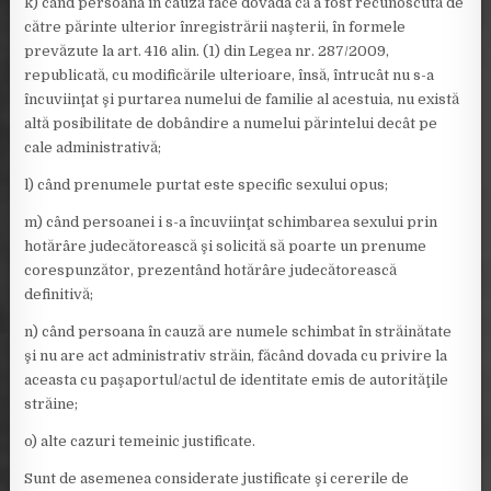
k) când persoana în cauză face dovada că a fost recunoscută de
către părinte ulterior înregistrării naşterii, în formele
prevăzute la art. 416 alin. (1) din Legea nr. 287/2009,
republicată, cu modificările ulterioare, însă, întrucât nu s-a
încuviinţat şi purtarea numelui de familie al acestuia, nu există
altă posibilitate de dobândire a numelui părintelui decât pe
cale administrativă;
l) când prenumele purtat este specific sexului opus;
m) când persoanei i s-a încuviinţat schimbarea sexului prin
hotărâre judecătorească şi solicită să poarte un prenume
corespunzător, prezentând hotărâre judecătorească
definitivă;
n) când persoana în cauză are numele schimbat în străinătate
şi nu are act administrativ străin, făcând dovada cu privire la
aceasta cu paşaportul/actul de identitate emis de autorităţile
străine;
o) alte cazuri temeinic justificate.
Sunt de asemenea considerate justificate şi cererile de