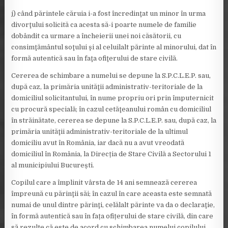
j) când părintele căruia i-a fost încredinţat un minor în urma
divorţului solicită ca acesta să-i poarte numele de familie
dobândit ca urmare a încheierii unei noi căsătorii, cu
consimţământul soţului şi al celuilalt părinte al minorului, dat în
formă autentică sau în faţa ofiţerului de stare civilă.
Cererea de schimbare a numelui se depune la S.P.C.L.E.P. sau,
după caz, la primăria unităţii administrativ-teritoriale de la
domiciliul solicitantului, în nume propriu ori prin împuternicit
cu procură specială; în cazul cetăţeanului român cu domiciliul
în străinătate, cererea se depune la S.P.C.L.E.P. sau, după caz, la
primăria unităţii administrativ-teritoriale de la ultimul
domiciliu avut în România, iar dacă nu a avut vreodată
domiciliul în România, la Direcția de Stare Civilă a Sectorului 1
al municipiului București.
Copilul care a împlinit vârsta de 14 ani semnează cererea
împreună cu părinţii săi; în cazul în care aceasta este semnată
numai de unul dintre părinţi, celălalt părinte va da o declaraţie,
în formă autentică sau în fața ofițerului de stare civilă, din care
să rezulte că este de acord cu schimbarea numelui copilului.