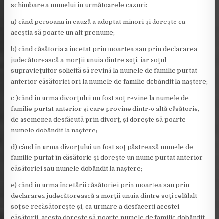
schimbare a numelui în următoarele cazuri:
a) când persoana în cauză a adoptat minori şi doreşte ca
aceştia să poarte un alt prenume;
b) când căsătoria a încetat prin moartea sau prin declararea
judecătorească a morţii unuia dintre soţi, iar soţul
supravieţuitor solicită să revină la numele de familie purtat
anterior căsătoriei ori la numele de familie dobândit la naştere;
c )când în urma divorţului un fost soţ revine la numele de
familie purtat anterior şi care provine dintr-o altă căsătorie,
de asemenea desfăcută prin divorţ, şi doreşte să poarte
numele dobândit la naştere;
d) când în urma divorţului un fost soţ păstrează numele de
familie purtat în căsătorie şi doreşte un nume purtat anterior
căsătoriei sau numele dobândit la naştere;
e) când în urma încetării căsătoriei prin moartea sau prin
declararea judecătorească a morţii unuia dintre soţi celălalt
soţ se recăsătoreşte şi, ca urmare a desfacerii acestei
căsătorii, acesta doreşte să poarte numele de familie dobândit