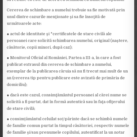
Cererea de schimbare a numelui trebuie sa fie motivată prin
unul dintre cazurile menţionate și sa fie însoţită de
următoarele acte:
● actul de identitate şi *certificatele de stare civilă ale
persoanei care solicită schimbarea numelui, original (naștere,
căsătorie, copii minori, după caz);
● Monitorul Oficial al României, Partea a III-a, în care a fost
publicat extrasul din cererea de schimbare a numelui,
exemplar de la publicarea căruia să nu fi trecut mai mult de un
an (cererea tip pentru publicare este avizată de primăria de
domiciliu);
● dacă este cazul, consimţământul persoanei al cărei nume se
solicită a fi purtat, dat în formă autentică sau în faţa ofiţerului
de stare civilă;
● consimțământul celuilat soț/părinte dacă se schimbă numele
de familie comun purtat în timpul căsătoriei, respectiv numele
de familie și/sau prenumele copilului, autentificat la un notar