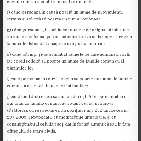
cuvinte din care poate fi format prenumele;
f) când persoana în cauză poartă un nume de provenienţă
străină şi solicită să poarte un nume românesc;
g) când persoana şi-a schimbat numele de origine străină într-
un nume românesc pe cale administrativă şi doreşte să revină
la numele dobândit la naştere sau purtat anterior;
h) când părinţii şi-au schimbat numele pe cale administrativă,
iar copiii solicită să poarte un nume de familie comun cu al
părinţilor lor;
i) când persoana în cauză solicită să poarte un nume de familie
comun cu al celorlalţi membri ai familiei;
j) când unul dintre soţi sau ambii doreşte/doresc schimbarea
numelui de familie comun sau reunit purtat în timpul
căsătoriei, cu respectarea dispoziţiilor art. 282 din Legea nr.
287/2009, republicată, cu modificările ulterioare, şi cu
consimţământul celuilalt soţ, dat în formă autentică sau în faţa
ofiţerului de stare civilă;