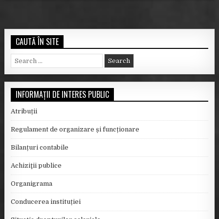
CAUTĂ ÎN SITE
S
e
a
r
INFORMAȚII DE INTERES PUBLIC
c
h
Atribuții
f
o
Regulament de organizare și funcționare
r
:
Bilanțuri contabile
Achiziţii publice
Organigrama
Conducerea instituției