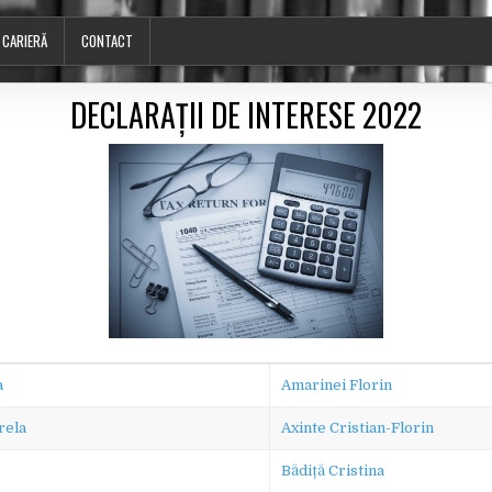
CARIERĂ
CONTACT
DECLARAȚII DE INTERESE 2022
a
Amarinei Florin
rela
Axinte Cristian-Florin
Bădiță Cristina