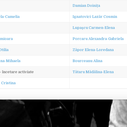
Damian Doinița
la-Camelia
Ignatovici-Lazăr Cosmin
Lupașcu Carmen-Elena
ămioara
Porcaru Alexandra-Gabriela
tilia
Zăpor Elena-Loredana
na-Mihaela
Bourceanu Alina
 încetare activiate
Tătaru Mădălina-Elena
. Cristina