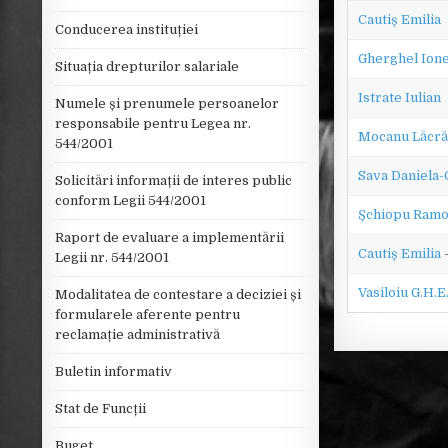
Cautiș Emilia
Conducerea instituției
Gherghel Ione
Situația drepturilor salariale
Istrate Iulian
Numele și prenumele persoanelor
responsabile pentru Legea nr.
Mocanu Lăcr
544/2001
Sava Daniela-O
Solicitări informații de interes public
conform Legii 544/2001
Șchiopu Ramo
Raport de evaluare a implementării
Cautiș Emilia
–
Legii nr. 544/2001
Vasiloiu G.H.E
Modalitatea de contestare a deciziei și
formularele aferente pentru
reclamație administrativă
Buletin informativ
Stat de Funcții
Buget