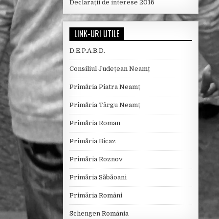
Declarații de interese 2016
LINK-URI UTILE
D.E.P.A.B.D.
Consiliul Județean Neamț
Primăria Piatra Neamț
Primăria Târgu Neamț
Primăria Roman
Primăria Bicaz
Primăria Roznov
Primăria Săbăoani
Primăria Români
Schengen România