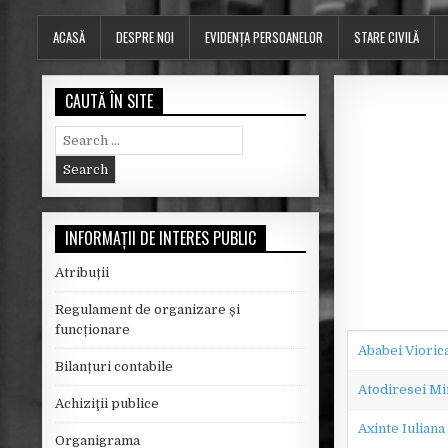
ACASĂ
DESPRE NOI
EVIDENȚA PERSOANELOR
STARE CIVILĂ
CAUTĂ ÎN SITE
S
e
a
r
c
INFORMAȚII DE INTERES PUBLIC
h
f
Atribuții
o
r
Regulament de organizare și
:
funcționare
Ababei Vioric
Bilanțuri contabile
Atodiresei Mi
Achiziţii publice
Axinte Iuliana
Organigrama