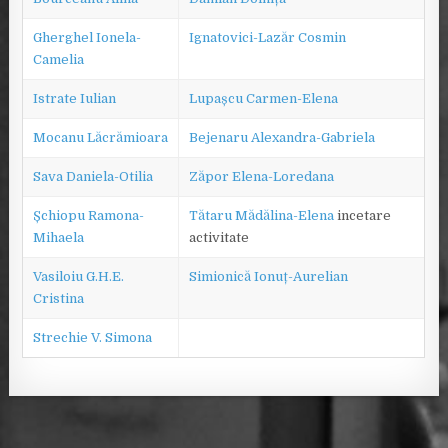
Gherghel Ionela-
Ignatovici-Lazăr Cosmin
Camelia
Istrate Iulian
Lupașcu Carmen-Elena
Mocanu Lăcrămioara
Bejenaru Alexandra-Gabriela
Sava Daniela-Otilia
Zăpor Elena-Loredana
Șchiopu Ramona-
Tătaru Mădălina-Elena
incetare
Mihaela
activitate
Vasiloiu G.H.E.
Simionică Ionuț-Aurelian
Cristina
Strechie V. Simona