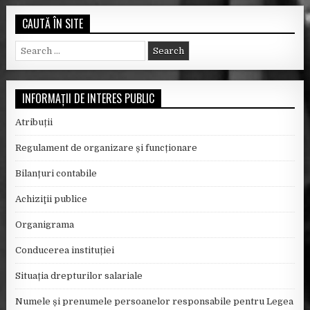
CAUTĂ ÎN SITE
S
e
a
r
INFORMAȚII DE INTERES PUBLIC
c
h
Atribuții
f
o
Regulament de organizare și funcționare
r
:
Bilanțuri contabile
Achiziţii publice
Organigrama
Conducerea instituției
Situația drepturilor salariale
Numele și prenumele persoanelor responsabile pentru Legea